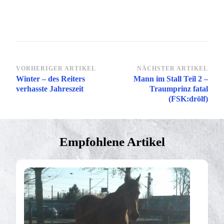
Beitragsnavigation
VORHERIGER ARTIKEL
NÄCHSTER ARTIKEL
Winter – des Reiters
Mann im Stall Teil 2 –
verhasste Jahreszeit
Traumprinz fatal
(FSK:drölf)
Empfohlene Artikel