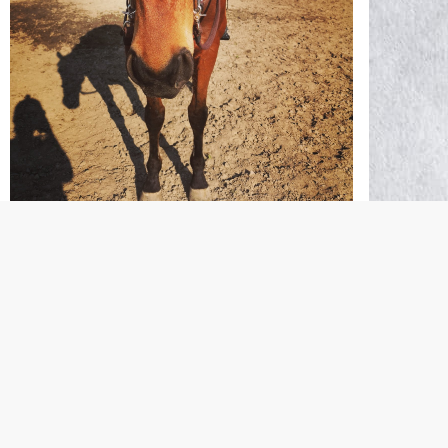
Zu schlaue Pferde
Zu schlaue Pferde sind gar nicht so cool wie man
denkt. Klar, da gibt es die Fraktion, die sagt:
“Mimimi, das ist doch toll”. Aber meist haben die
kein schlaues Pferd. Denn die mit schlauem Pferd
haben gar keine Zeit ein Loblied darauf zu singen,
denn sie sind damit beschäftigt, ihren Stall zu