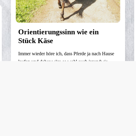
Orientierungssinn wie ein
Stück Käse
Immer wieder höre ich, dass Pferde ja nach Hause
laufen und daher wäre es wohl auch irgendwie
nicht schlimm, wenn man die im Gelände frei
rumlaufen lassen würde (DOCH! Ist es!), aber an
diesem Mythos glaube ich nicht. Warum? I present
you: Mozart. Mozart weiß nicht wo er wohnt.
Obwohl ich ihn, seitdem ich ihn …
WEITERLESEN