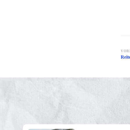
Be
VOR
Reit