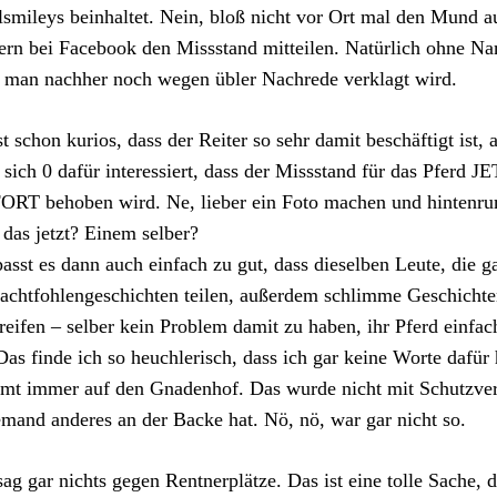
smileys beinhaltet. Nein, bloß nicht vor Ort mal den Mund a
ern bei Facebook den Missstand mitteilen. Natürlich ohne Na
 man nachher noch wegen übler Nachrede verklagt wird.
st schon kurios, dass der Reiter so sehr damit beschäftigt ist,
 sich 0 dafür interessiert, dass der Missstand für das Pferd
ORT behoben wird. Ne, lieber ein Foto machen und hintenr
t das jetzt? Einem selber?
asst es dann auch einfach zu gut, dass dieselben Leute, die ga
achtfohlengeschichten teilen, außerdem schlimme Geschichten
reifen – selber kein Problem damit zu haben, ihr Pferd einfa
 Das finde ich so heuchlerisch, dass ich gar keine Worte dafür 
t immer auf den Gnadenhof. Das wurde nicht mit Schutzver
emand anderes an der Backe hat. Nö, nö, war gar nicht so.
sag gar nichts gegen Rentnerplätze. Das ist eine tolle Sache, d