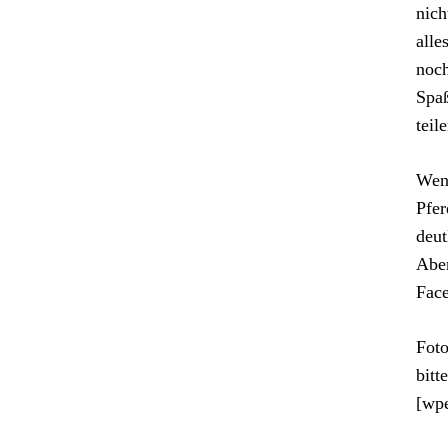
nich
alle
noch
Spaß
teil
Wenn
Pfer
deut
Aber
Face
Foto
bitt
[wp