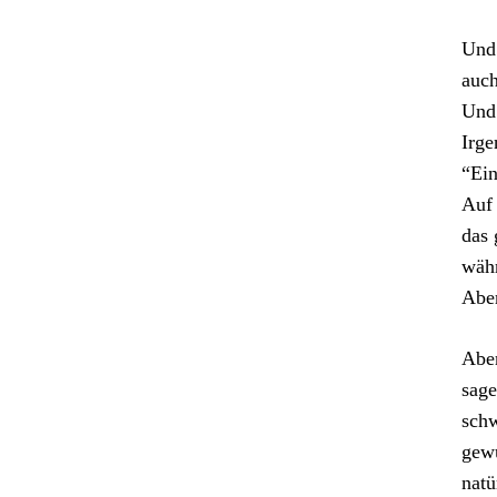
Und 
auch
Und 
Irg
“Ein
Auf 
das 
währ
Aber
Aber
sage
schw
gewü
natü