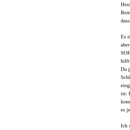
Heul
Reit
dass
Es i
aber
SOF
hilf
Da p
Schl
eing
ist.
komm
es j
Ich 