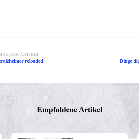
itragsnavigation
HERIGER ARTIKEL
eralzheimer reloaded
Dinge di
Empfohlene Artikel