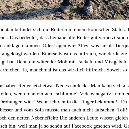
ntan befindet sich die Reiterei in einem komischen Status. D
rnet. Das bedeutet, dass beinahe alle Reiter gut vernetzt sind 
rt anklagen können. Oder sagen wir: Alles, was sie als Tierq
 angeklagt werden. Einerseits ist das hilfreich, wie der letzte
igt hat. Denn ein wütender Mob mit Fackeln und Mistgabeln
erreichen. Ja, manchmal ist das wirklich hilfreich. Soweit so 
r haben Reiter jetzt etwas Neues entdeckt. Man kann sich al
tellen, wenn man einfach “schlimme” Videos negativ komment
Drohungen wie: “Wenn ich den in die Finger bekomme!” Da sc
 besser und vom Sofa musste man auch nicht aufstehen. Toll
och den netten Nebeneffekt: Die anderen Leute wissen gleich 
ch bin, weil man ja so schön auf Facebook gesehen wird. Gr