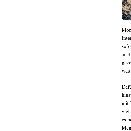
Mome
Inte
sofo
auch
geze
was 
Dafü
hins
mit 
viel
es n
Mens