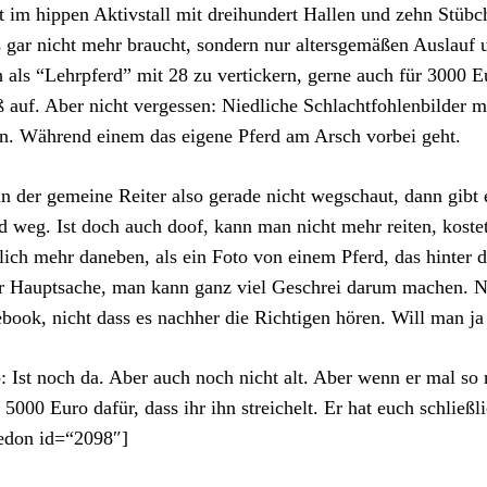
t im hippen Aktivstall mit dreihundert Hallen und zehn Stübc
s gar nicht mehr braucht, sondern nur altersgemäßen Auslauf
 als “Lehrpferd” mit 28 zu vertickern, gerne auch für 3000 E
 auf. Aber nicht vergessen: Niedliche Schlachtfohlenbilder m
en. Während einem das eigene Pferd am Arsch vorbei geht.
 der gemeine Reiter also gerade nicht wegschaut, dann gibt 
d weg. Ist doch auch doof, kann man nicht mehr reiten, kostet
lich mehr daneben, als ein Foto von einem Pferd, das hinter
 Hauptsache, man kann ganz viel Geschrei darum machen. Na
book, nicht dass es nachher die Richtigen hören. Will man ja 
: Ist noch da. Aber auch noch nicht alt. Aber wenn er mal so ri
e 5000 Euro dafür, dass ihr ihn streichelt. Er hat euch schließ
edon id=“2098″]