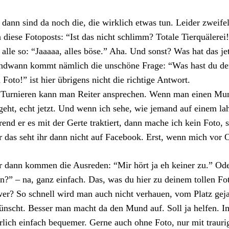
dann sind da noch die, die wirklich etwas tun. Leider zweife
 diese Fotoposts: “Ist das nicht schlimm? Totale Tierquälerei
alle so: “Jaaaaa, alles böse.” Aha. Und sonst? Was hat das j
endwann kommt nämlich die unschöne Frage: “Was hast du d
 Foto!” ist hier übrigens nicht die richtige Antwort.
Turnieren kann man Reiter ansprechen. Wenn man einen Mund
geht, echt jetzt. Und wenn ich sehe, wie jemand auf einem l
end er es mit der Gerte traktiert, dann mache ich kein Foto
 das seht ihr dann nicht auf Facebook. Erst, wenn mich vor Or
 dann kommen die Ausreden: “Mir hört ja eh keiner zu.” Ode
n?” – na, ganz einfach. Das, was du hier zu deinem tollen Fot
er? So schnell wird man auch nicht verhauen, vom Platz gej
nscht. Besser man macht da den Mund auf. Soll ja helfen. Im 
rlich einfach bequemer. Gerne auch ohne Foto, nur mit trauri