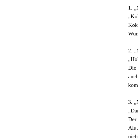
1. „
„Ko
Koko
Wun
2. „
„Hol
Die 
auch
kom
3. „
„Da
Der 
Als 
nich