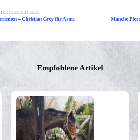
itragsnavigation
HERIGER ARTIKEL
rriemen – Christian Grey für Arme
Manche Pferd
Empfohlene Artikel