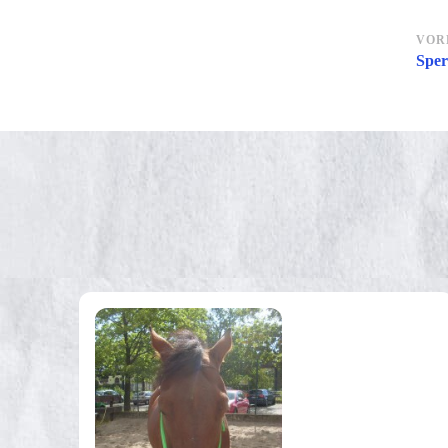
Be
VOR
Sper