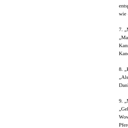
ents
wie 
7. „
„Mac
Kann
Kano
8. „
„Als
Dank
9. „
„Geh
Wow,
Pfer