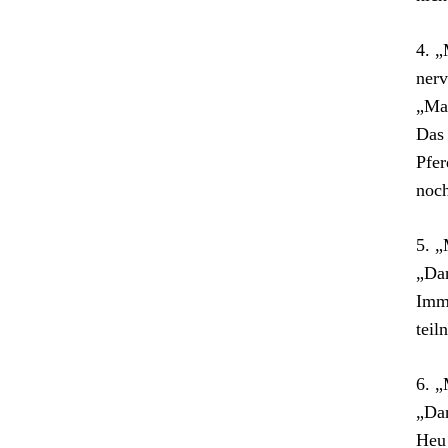
4. „
nerv
„Ma
Das 
Pfer
noch
5. „
„Dan
Imme
teil
6. „
„Dan
Heu 