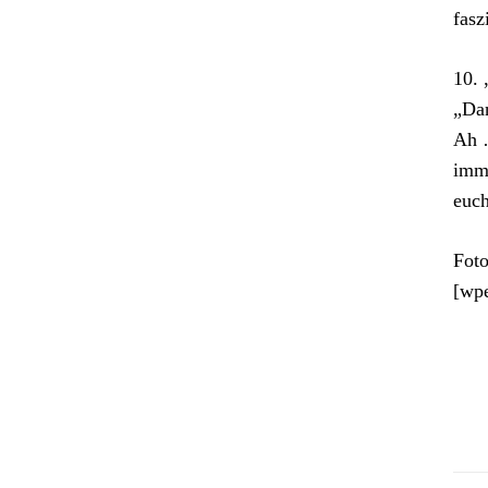
fasz
10. 
„Da
Ah …
imme
euch
Foto
[wp