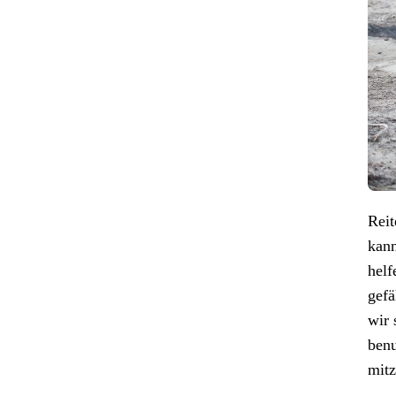
Reit
kann
helf
gefä
wir 
benu
mitz