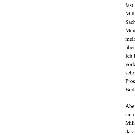
fast
Mitb
Sac
Mein
mein
über
Ich 
vorb
sehr
Pros
Bod
Aber
sie 
Mili
dara