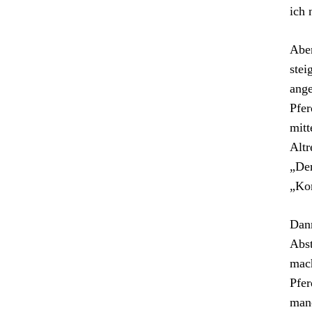
ich 
Aber
stei
ange
Pfer
mitt
Altr
„Der
„Kom
Dann
Abst
mach
Pfer
man