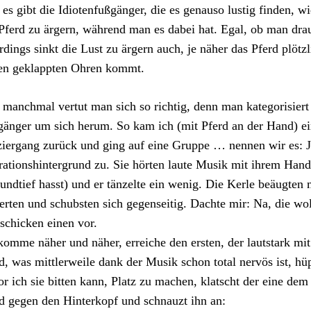
es gibt die Idiotenfußgänger, die es genauso lustig finden, wi
Pferd zu ärgern, während man es dabei hat. Egal, ob man drauf
rdings sinkt die Lust zu ärgern auch, je näher das Pferd plötz
en geklappten Ohren kommt.
manchmal vertut man sich so richtig, denn man kategorisiert a
änger um sich herum. So kam ich (mit Pferd an der Hand) ei
iergang zurück und ging auf eine Gruppe … nennen wir es: J
ationshintergrund zu. Sie hörten laute Musik mit ihrem Han
undtief hasst) und er tänzelte ein wenig. Die Kerle beäugten 
erten und schubsten sich gegenseitig. Dachte mir: Na, die wol
schicken einen vor.
komme näher und näher, erreiche den ersten, der lautstark mit 
d, was mittlerweile dank der Musik schon total nervös ist, hüp
r ich sie bitten kann, Platz zu machen, klatscht der eine dem 
 gegen den Hinterkopf und schnauzt ihn an: