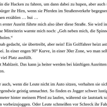
 in die Hacken zu fahren, um dann dabei zu hupen, aber auch 
ürger ihr Hirn, wenn sie Pferden im Straßenverkehr begegne
hen erzählen … hui …
 erster Ausritt führte mich also über diese Straße. Sie wird 
e Mitreiterin warnte mich noch: „Geh neben mich, die Spinn
holen.“
hab gedacht, sie übertreibt, aber nein! Ein Golffahrer heizt as
ei. In einer engen 90° Kurve, in einer 30er Zone, wo man sel
 viel Platz ausfüllt.
t Mahlzeit. Das kann ja heiter werden bei künftigen Ausritt
en.
 auch, wenn die Leute nicht im Auto sitzen, verhalten sie si
irgendwie geistig umnachtet. So finden es Jogger schwer lus
meter hinter meinem Pferd zu laufen, während sie lautstark sch
n vorbeizujoggen. Oder Leute schmeißen vor Schreck ihr Fa