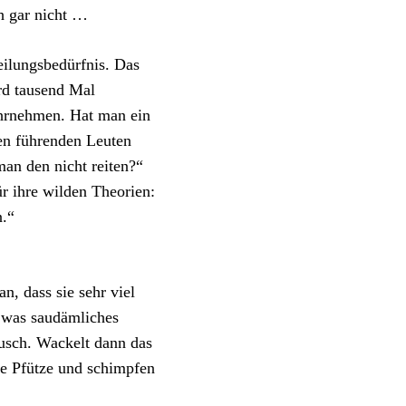
ch gar nicht …
eilungsbedürfnis. Das
rd tausend Mal
ahrnehmen. Hat man ein
en führenden Leuten
man den nicht reiten?“
ür ihre wilden Theorien:
n.“
n, dass sie sehr viel
 was saudämliches
usch. Wackelt dann das
te Pfütze und schimpfen