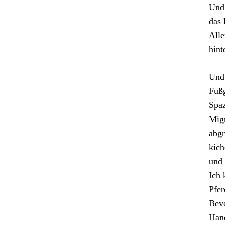
Und 
das 
Alle
hint
Und 
Fußg
Spaz
Migr
abgr
kich
und 
Ich 
Pfer
Bevo
Hand