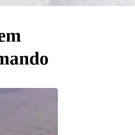
dem
mmando