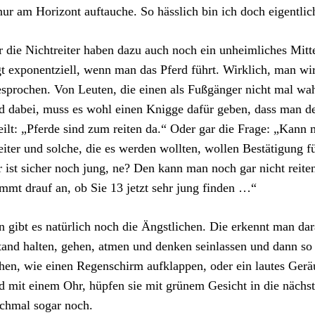
nur am Horizont auftauche. So hässlich bin ich doch eigentli
 die Nichtreiter haben dazu auch noch ein unheimliches Mitt
gt exponentziell, wenn man das Pferd führt. Wirklich, man wi
sprochen. Von Leuten, die einen als Fußgänger nicht mal w
d dabei, muss es wohl einen Knigge dafür geben, dass man d
eilt: „Pferde sind zum reiten da.“ Oder gar die Frage: „Kann 
eiter und solche, die es werden wollten, wollen Bestätigung f
 ist sicher noch jung, ne? Den kann man noch gar nicht reite
mt drauf an, ob Sie 13 jetzt sehr jung finden …“
 gibt es natürlich noch die Ängstlichen. Die erkennt man dara
and halten, gehen, atmen und denken seinlassen und dann so
en, wie einen Regenschirm aufklappen, oder ein lautes Gerä
d mit einem Ohr, hüpfen sie mit grünem Gesicht in die nächs
chmal sogar noch.