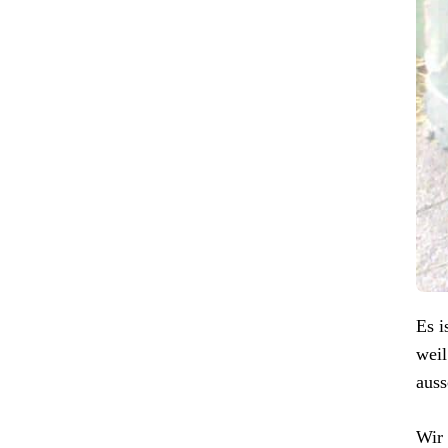
Es i
weil
auss
Wir 