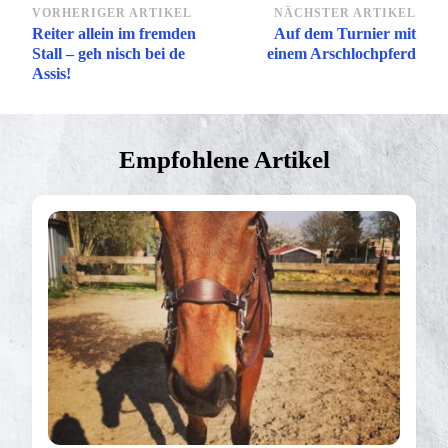
Beitragsnavigation
VORHERIGER ARTIKEL
NÄCHSTER ARTIKEL
Reiter allein im fremden
Auf dem Turnier mit
Stall – geh nisch bei de
einem Arschlochpferd
Assis!
Empfohlene Artikel