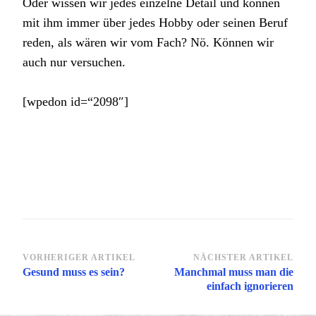
Oder wissen wir jedes einzelne Detail und können
mit ihm immer über jedes Hobby oder seinen Beruf
reden, als wären wir vom Fach? Nö. Können wir
auch nur versuchen.
[wpedon id=“2098″]
Beitragsnavigation
VORHERIGER ARTIKEL
NÄCHSTER ARTIKEL
Gesund muss es sein?
Manchmal muss man die
einfach ignorieren