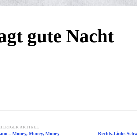
agt gute Nacht
itragsnavigation
HERIGER ARTIKEL
ano – Money, Money, Money
Rechts-Links Schw