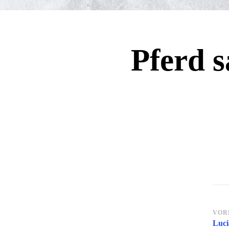
Pferd s
Be
VOR
Luci