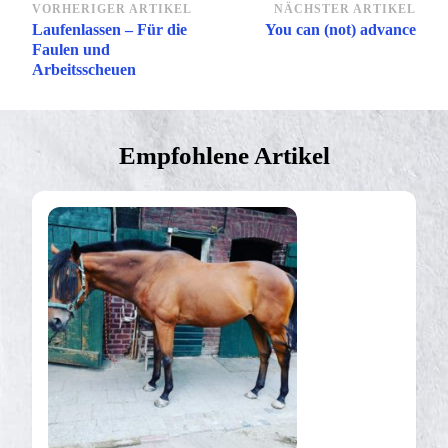
Beitragsnavigation
VORHERIGER ARTIKEL
NÄCHSTER ARTIKEL
Laufenlassen – Für die
You can (not) advance
Faulen und
Arbeitsscheuen
Empfohlene Artikel