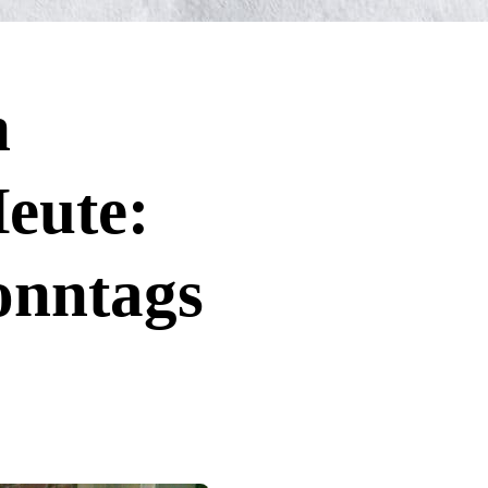
n
eute:
onntags