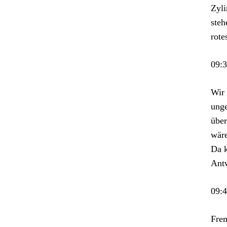
Zyli
steh
rote
09:
Wir 
unge
über
wäre
Da k
Antw
09:
Frem