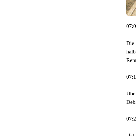
07:
Die 
halb
Ren
07:
Über
Deba
07:
„Ist