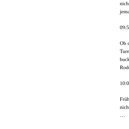
nich
jema
09:
Ob d
Turn
buck
Rode
10:
Früh
nich
…