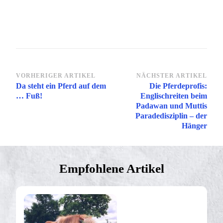
Beitragsnavigation
VORHERIGER ARTIKEL
NÄCHSTER ARTIKEL
Da steht ein Pferd auf dem
Die Pferdeprofis:
… Fuß!
Englischreiten beim
Padawan und Muttis
Paradedisziplin – der
Hänger
Empfohlene Artikel