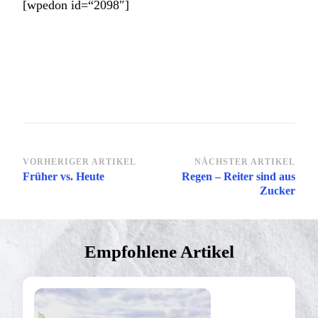
[wpedon id=“2098″]
Beitragsnavigation
VORHERIGER ARTIKEL
NÄCHSTER ARTIKEL
Früher vs. Heute
Regen – Reiter sind aus
Zucker
Empfohlene Artikel