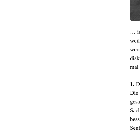
… is
weil
werd
disk
mal 
1. D
Die 
gesa
Sach
bess
Senf