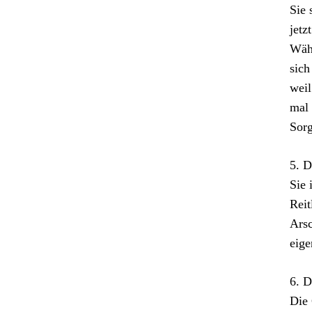
Sie 
jetz
Währ
sich
weil
mal 
Sorg
5. D
Sie 
Reit
Arsc
eige
6. D
Die 