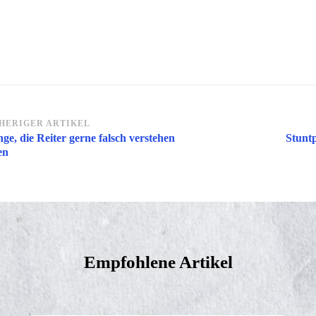
itragsnavigation
HERIGER ARTIKEL
nge, die Reiter gerne falsch verstehen
Stuntp
en
Empfohlene Artikel