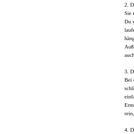
2. D
Sie 
Du w
lauf
hän
Auße
auch
3. D
Bei 
schl
einf
Erma
rein
4. D