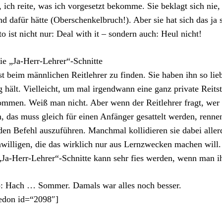
, ich reite, was ich vorgesetzt bekomme. Sie beklagt sich nie,
d dafür hätte (Oberschenkelbruch!). Aber sie hat sich das ja 
o ist nicht nur: Deal with it – sondern auch: Heul nicht!
ie „Ja-Herr-Lehrer“-Schnitte
t beim männlichen Reitlehrer zu finden. Sie haben ihn so li
 hält. Vielleicht, um mal irgendwann eine ganz private Reit
mmen. Weiß man nicht. Aber wenn der Reitlehrer fragt, wer
, das muss gleich für einen Anfänger gesattelt werden, renne
en Befehl auszuführen. Manchmal kollidieren sie dabei aller
willigen, die das wirklich nur aus Lernzwecken machen will.
„Ja-Herr-Lehrer“-Schnitte kann sehr fies werden, wenn man ihr
: Hach … Sommer. Damals war alles noch besser.
edon id=“2098″]