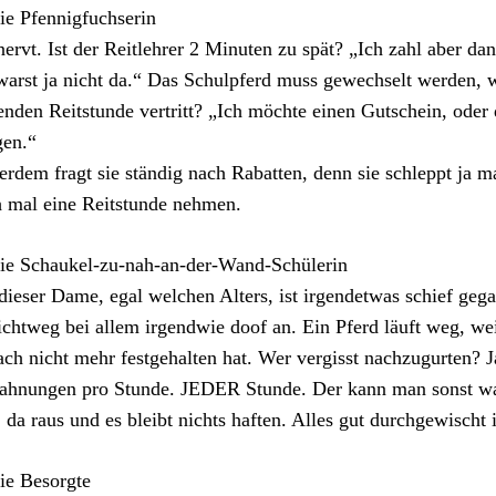
ie Pfennigfuchserin
nervt. Ist der Reitlehrer 2 Minuten zu spät? „Ich zahl aber da
arst ja nicht da.“ Das Schulpferd muss gewechselt werden, we
enden Reitstunde vertritt? „Ich möchte einen Gutschein, oder 
gen.“
rdem fragt sie ständig nach Rabatten, denn sie schleppt ja 
 mal eine Reitstunde nehmen.
ie Schaukel-zu-nah-an-der-Wand-Schülerin
dieser Dame, egal welchen Alters, ist irgendetwas schief gegan
ichtweg bei allem irgendwie doof an. Ein Pferd läuft weg, we
ach nicht mehr festgehalten hat. Wer vergisst nachzugurten? Ja
hnungen pro Stunde. JEDER Stunde. Der kann man sonst was 
, da raus und es bleibt nichts haften. Alles gut durchgewischt
ie Besorgte