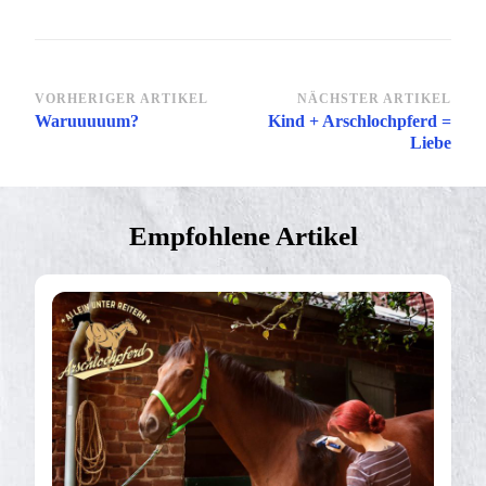
Beitragsnavigation
VORHERIGER ARTIKEL
NÄCHSTER ARTIKEL
Waruuuuum?
Kind + Arschlochpferd =
Liebe
Empfohlene Artikel