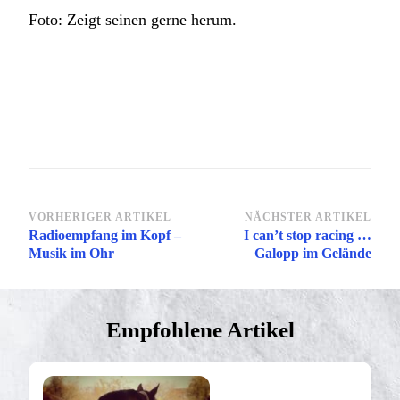
Foto: Zeigt seinen gerne herum.
Beitragsnavigation
VORHERIGER ARTIKEL
NÄCHSTER ARTIKEL
Radioempfang im Kopf –
I can’t stop racing …
Musik im Ohr
Galopp im Gelände
Empfohlene Artikel