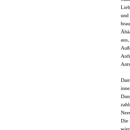
Lieb
und 
brau
Ähää
aus,
Auß
Anfr
Ant
Dami
inne
Dan
zahl
Neee
Die 
wied