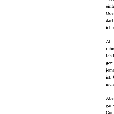
einf
Oder
darf
ich 
Aber
ruhm
Ich 
genu
jema
ist.
nich
Aber
ganz
Cont