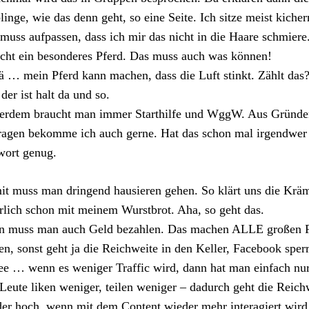
linge, wie das denn geht, so eine Seite. Ich sitze meist kich
muss aufpassen, dass ich mir das nicht in die Haare schmier
cht ein besonderes Pferd. Das muss auch was können!
 … mein Pferd kann machen, dass die Luft stinkt. Zählt das?
 der ist halt da und so.
erdem braucht man immer Starthilfe und WggW. Aus Gründen
agen bekomme ich auch gerne. Hat das schon mal irgendwer 
wort genug.
t muss man dringend hausieren gehen. So klärt uns die Kräm
rlich schon mit meinem Wurstbrot. Aha, so geht das.
n muss man auch Geld bezahlen. Das machen ALLE großen F
en, sonst geht ja die Reichweite in den Keller, Facebook sper
e … wenn es weniger Traffic wird, dann hat man einfach nu
Leute liken weniger, teilen weniger – dadurch geht die Reichw
er hoch, wenn mit dem Content wieder mehr interagiert wird