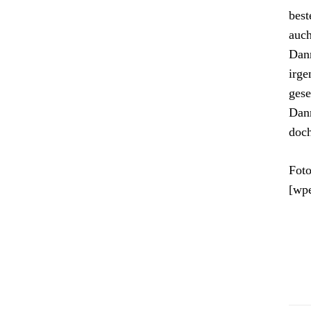
best
auch
Dann
irge
gese
Dann
doch
Foto
[wp