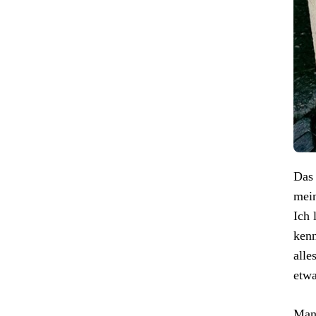
Das 
mein
Ich 
kenn
alle
etwa
Manc