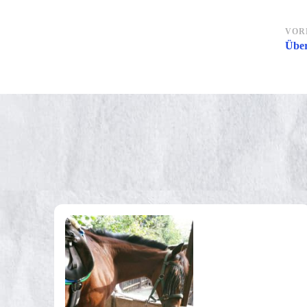
Be
VOR
Über