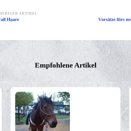
itragsnavigation
HERIGER ARTIKEL
all Haare
Vorsätze fürs ne
Empfohlene Artikel