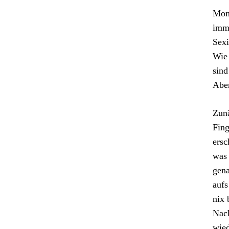
Mome
imme
Sexi
Wie 
sind
Aber
Zunä
Fing
ersc
was 
gena
aufs
nix 
Nach
wied