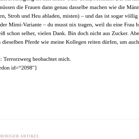
üssen die Frauen dann genau dasselbe machen wie die Männ
en, Stroh und Heu abladen, misten) – und das ist sogar völlig 
der Mimi-Variante – du musst nix tragen, weil du eine Frau b
iß schon selber, vielen Dank. Bin doch nicht aus Zucker. Aber
 dieselben Pferde wie meine Kollegen reiten dürfen, um au
: Terrorzwerg beobachtet mich.
edon id=“2098″]
itragsnavigation
HERIGER ARTIKEL