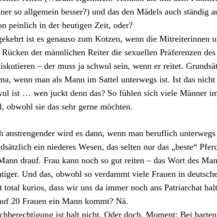
er so allgemein besser?) und das den Mädels auch ständig a
n peinlich in der heutigen Zeit, oder?
kehrt ist es genauso zum Kotzen, wenn die Mitreiterinnen un
Rücken der männlichen Reiter die sexuellen Präferenzen des
iskutieren – der muss ja schwul sein, wenn er reitet. Grundsät
a, wenn man als Mann im Sattel unterwegs ist. Ist das nicht 
ul ist … wen juckt denn das? So fühlen sich viele Männer im
, obwohl sie das sehr gerne möchten.
 anstrengender wird es dann, wenn man beruflich unterwegs i
dsätzlich ein niederes Wesen, das selten nur das „beste“ Pf
Mann drauf. Frau kann noch so gut reiten – das Wort des Man
tiger. Und das, obwohl so verdammt viele Frauen in deutschen
t total kurios, dass wir uns da immer noch ans Patriarchat hal
auf 20 Frauen ein Mann kommt? Nä.
chberechtigung ist halt nicht. Oder doch, Moment: Bei harten