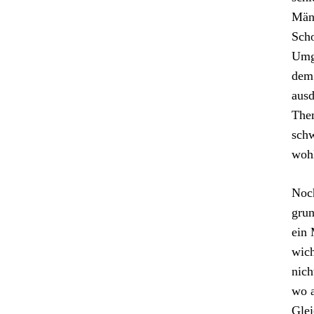
Männ
Scho
Umge
dem 
ausd
Them
schw
wohl
Noch
grun
ein 
wich
nich
wo 
Glei