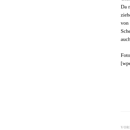
Da m
zieh
von 
Sche
auch
Foto
[wp
Be
VOR