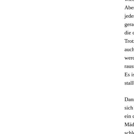
Aber
jede
gera
die 
Trot
auch
werd
rau
Es i
stal
Dann
sich
ein 
Mäde
schl