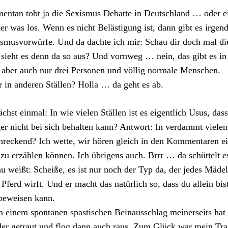
ntan tobt ja die Sexismus Debatte in Deutschland … oder eig
r was los. Wenn es nicht Belästigung ist, dann gibt es irg
smusvorwürfe. Und da dachte ich mir: Schau dir doch mal die
sieht es denn da so aus? Und vornweg … nein, das gibt es in
 aber auch nur drei Personen und völlig normale Menschen.
 in anderen Ställen? Holla … da geht es ab.
chst einmal: In wie vielen Ställen ist es eigentlich Usus, dass 
er nicht bei sich behalten kann? Antwort: In verdammt vielen.
hreckend? Ich wette, wir hören gleich in den Kommentaren ei
zu erzählen können. Ich übrigens auch. Brrr … da schüttelt 
u weißt: Scheiße, es ist nur noch der Typ da, der jedes Mädel
 Pferd wirft. Und er macht das natürlich so, dass du allein bis
beweisen kann.
 einem spontanen spastischen Beinausschlag meinerseits hat e
er getraut und flog dann auch raus. Zum Glück war mein Train