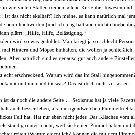
 in wie vielen Ställen treiben solche Kerle ihr Unwesen und
r! Ist das nicht ekelhaft? Ich meine, es kann natürlich mal j
de beim hochwerfen (und ich mag halt auch nicht danebenliege
dann plärrt: „Hilfe, Hilfe, Belästigung.“
zdem wird so was geduldet. Man kriegt ja so schlecht Perso
 mal Hintern und Möpse hinhalten, die wollen ja schließlich
en. Aber natürlich sind es genauso gut auch andere Einsteller
snehmen.
st echt erschreckend. Warum wird das im Stall hingenommen
lbekannt und niemand tut was? Das ist doch nicht zu fassen.
 ist da noch die andere Seite … Sexismus hat ja viele Facett
 halt auch besser leben, als mit irgendwelchen Fummeltriebtä
dickes Fell hat. Hat nur eben nicht jeder. Das Klischee vom al
ls ständig runter macht, weil sie keinen Pimmel haben und 
echter reiten (Warum eigentlich? Können die mit dem Pimme