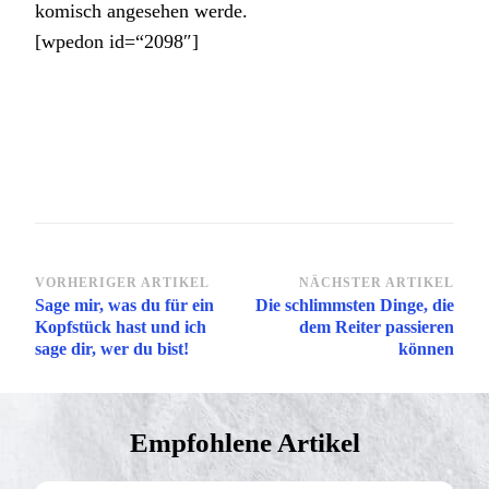
komisch angesehen werde.
[wpedon id=“2098″]
Beitragsnavigation
VORHERIGER ARTIKEL
NÄCHSTER ARTIKEL
Sage mir, was du für ein
Die schlimmsten Dinge, die
Kopfstück hast und ich
dem Reiter passieren
sage dir, wer du bist!
können
Empfohlene Artikel