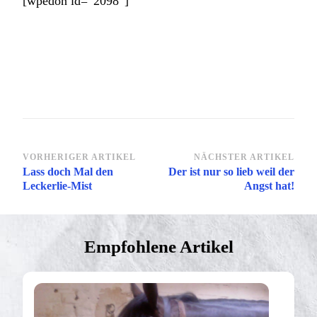
[wpedon id=“2098″]
Beitragsnavigation
VORHERIGER ARTIKEL
NÄCHSTER ARTIKEL
Lass doch Mal den
Der ist nur so lieb weil der
Leckerlie-Mist
Angst hat!
Empfohlene Artikel