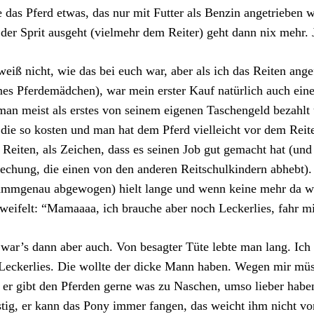
 das Pferd etwas, das nur mit Futter als Benzin angetrieben
der Sprit ausgeht (vielmehr dem Reiter) geht dann nix mehr. J
weiß nicht, wie das bei euch war, aber als ich das Reiten ang
nes Pferdemädchen), war mein erster Kauf natürlich auch ein
man meist als erstes von seinem eigenen Taschengeld bezahlt
die so kosten und man hat dem Pferd vielleicht vor dem Reit
Reiten, als Zeichen, dass es seinen Job gut gemacht hat (und
echung, die einen von den anderen Reitschulkindern abhebt).
ammgenau abgewogen) hielt lange und wenn keine mehr da w
weifelt: “Mamaaaa, ich brauche aber noch Leckerlies, fahr m
war’s dann aber auch. Von besagter Tüte lebte man lang. Ich
Leckerlies. Die wollte der dicke Mann haben. Wegen mir müss
 er gibt den Pferden gerne was zu Naschen, umso lieber habe
tig, er kann das Pony immer fangen, das weicht ihm nicht von