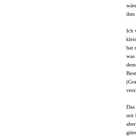
wäre
ihm 
Ich 
klei
hat 
was 
dem 
Best
(Gr
verz
Das 
mit 
aber
güns