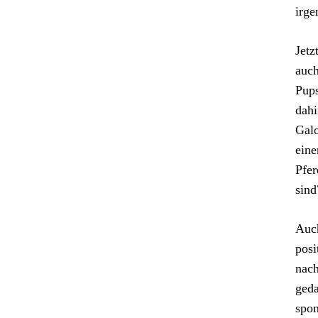
irge
Jetz
auch
Pups
dahi
Galo
eine
Pfer
sind
Auch
posi
nach
geda
spon