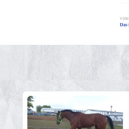
Be
VOR
Das 