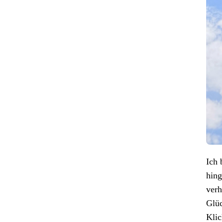
Ich 
hing
verh
Glüc
Klic