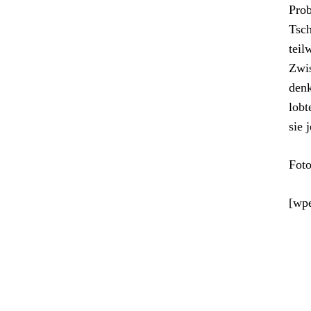
Prob
Tsch
teil
Zwis
denk
lobt
sie 
Foto
[wp