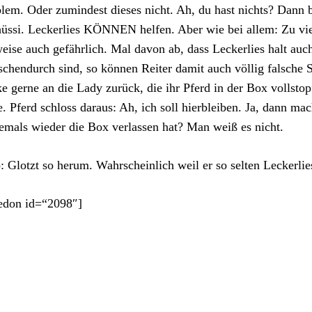
lem. Oder zumindest dieses nicht. Ah, du hast nichts? Dann b
üssi. Leckerlies KÖNNEN helfen. Aber wie bei allem: Zu viel
weise auch gefährlich. Mal davon ab, dass Leckerlies halt auc
chendurch sind, so können Reiter damit auch völlig falsche S
e gerne an die Lady zurück, die ihr Pferd in der Box vollsto
e. Pferd schloss daraus: Ah, ich soll hierbleiben. Ja, dann m
jemals wieder die Box verlassen hat? Man weiß es nicht.
: Glotzt so herum. Wahrscheinlich weil er so selten Leckerl
edon id=“2098″]