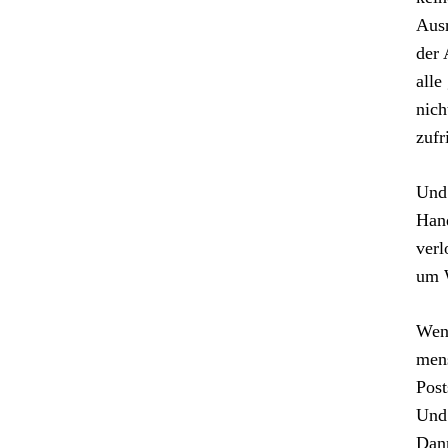
Ausr
der 
alle
nich
zufr
Und 
Hand
verl
um W
Wenn
mens
Post
Und 
Dann