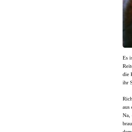
Es i
Reit
die 
ihr 
Rich
aus 
Na, 
brau
dem 