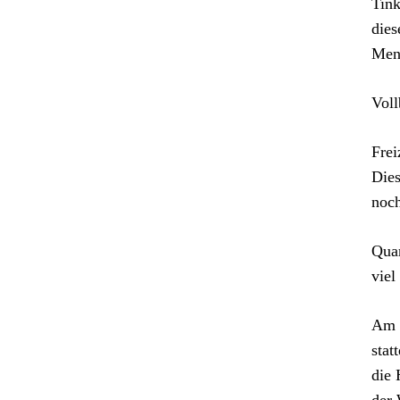
Tink
dies
Men
Voll
Frei
Dies
noch
Quar
viel
Am E
stat
die 
der 