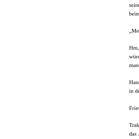
sein
beim
„Mei
Hm, 
würd
manc
Hann
in d
Frie
Trak
das 