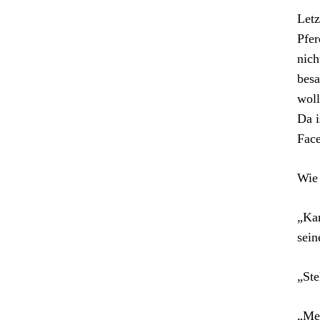
Letz
Pfer
nich
besa
woll
Da i
Face
Wie
„Ka
sein
„St
„Mei