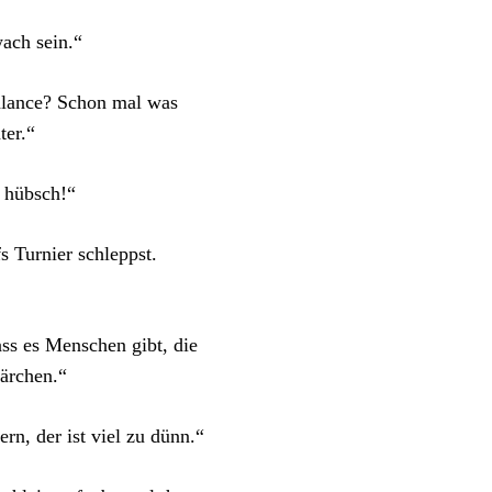
wach sein.“
Balance? Schon mal was
ter.“
r hübsch!“
s Turnier schleppst.
ss es Menschen gibt, die
Märchen.“
n, der ist viel zu dünn.“