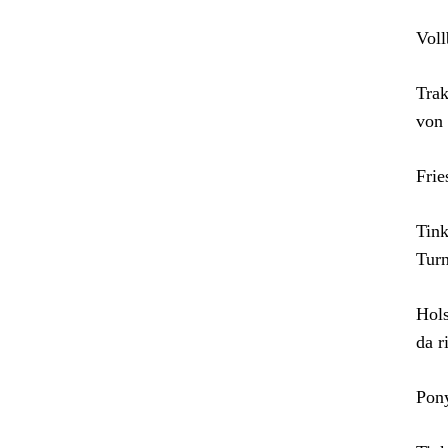
Voll
Trak
von 
Frie
Tink
Turn
Hols
da r
Pony