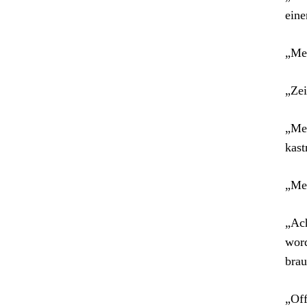
eine
„Mei
„Zei
„Mei
kast
„Me
„Ach
word
brau
„Off