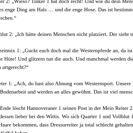
er 2: „Wieso? Tinker 1 hat doch recht! Und wie du dein Mensc
es enge Ding am Hals … und die enge Hose. Das ist bestimm
schen.“
blut 2: „Ich hätte deinen Menschen nicht platziert. Der sieht 
zeitmix 1: „Guckt euch doch mal die Westernpferde an, da ist 
e Hüte! Und glitzern tun die auch. Und manchmal werden die
 artgerecht?“
ter 1: „Ach, du hast also Ahnung vom Westernsport. Unser
 Bodenarbeit und werden an alles gewöhnt. Das ist viel mensc
nde löscht Hannoveraner 1 seinen Post in der Mein Reiter 2
tdessen lieber bei den Wittis. Wo sich Quarter 1 und Vollblut 
Haare bekommen, dass Dressurreiter ja total schlecht gehalte
Waffel haben.